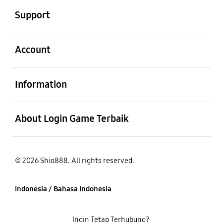
Support
Buka
Account
Buka
Information
Buka
About Login Game Terbaik
© 2026 Shio888. All rights reserved.
Indonesia / Bahasa Indonesia
Ingin Tetap Terhubung?