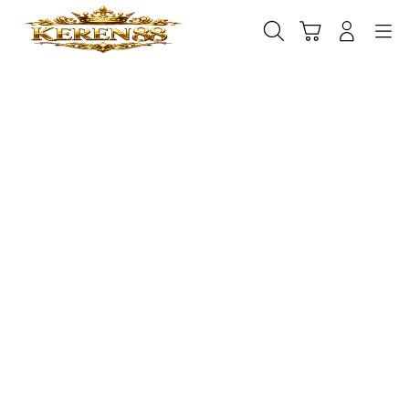
Skip
to
Cari
Troli
Login
Navigation
content