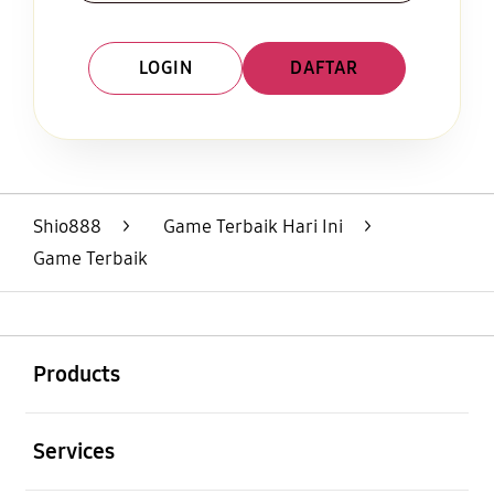
LOGIN
DAFTAR
Layer Popup Close
Shio888
>
Game Terbaik Hari Ini
>
Game Terbaik
Buka
Footer Navigation
Products
Buka
Services
Buka