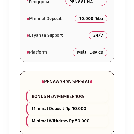
Pengguna
PENGGUNA
Minimal Deposit
10.000 Ribu
Layanan Support
24/7
Platform
Multi-Device
PENAWARAN SPESIAL
BONUS NEW MEMBER 10%
Minimal Deposit Rp. 10.000
Minimal Withdraw Rp 50.000