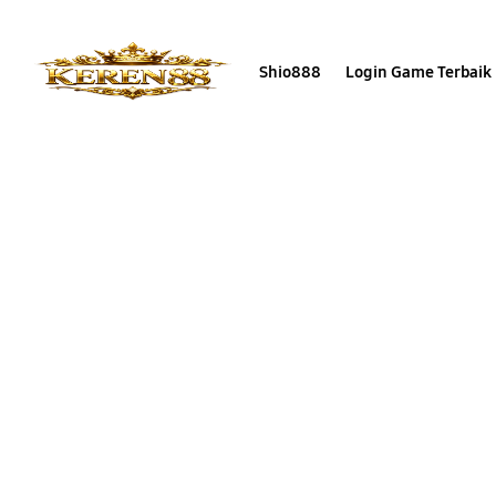
Skip
to
content
Shio888
Login Game Terbaik