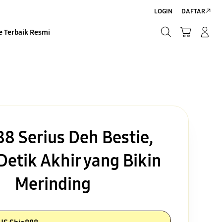
LOGIN
DAFTAR
Cari
Troli
Login/Sign-Up
 Terbaik Resmi
Cari
8 Serius Deh Bestie,
Detik Akhir yang Bikin
Merinding