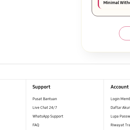
Minimal With
Support
Account
Pusat Bantuan
Login Mem
Live Chat 24/7
Daftar Aku
WhatsApp Support
Lupa Passw
FAQ
Riwayat Tr