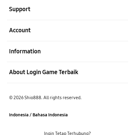
Support
Buka
Account
Buka
Information
Buka
About Login Game Terbaik
© 2026 Shio888. All rights reserved.
Indonesia / Bahasa Indonesia
Ingin Tetap Terhubung?