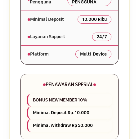
Pengguna
PENGGUNA
Minimal Deposit
10.000 Ribu
Layanan Support
24/7
Platform
Multi-Device
PENAWARAN SPESIAL
BONUS NEW MEMBER 10%
Minimal Deposit Rp. 10.000
Minimal Withdraw Rp 50.000