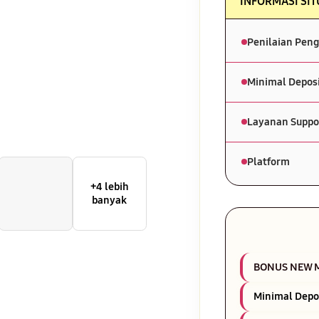
INFORMASI SIT
Penilaian Pen
Minimal Depos
Layanan Suppo
Platform
+4 lebih
banyak
BONUS NEW 
Minimal Depos