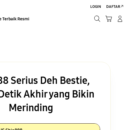
LOGIN
DAFTAR
Cari
Troli
Login/Sign-Up
 Terbaik Resmi
Cari
8 Serius Deh Bestie,
Detik Akhir yang Bikin
Merinding