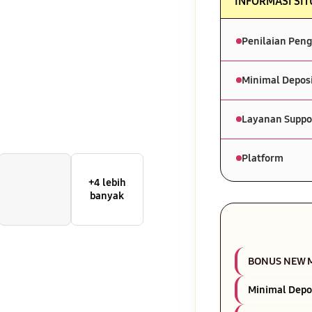
INFORMASI SIT
Penilaian Pen
Minimal Depos
Layanan Suppo
Platform
+4 lebih
banyak
BONUS NEW 
Minimal Depos