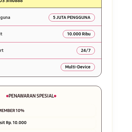
US Shio888
gguna
5 JUTA PENGGUNA
it
10.000 Ribu
rt
24/7
Multi-Device
PENAWARAN SPESIAL
MEMBER 10%
it Rp. 10.000