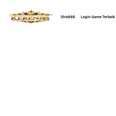
Skip
to
content
Shio888
Login Game Terbaik