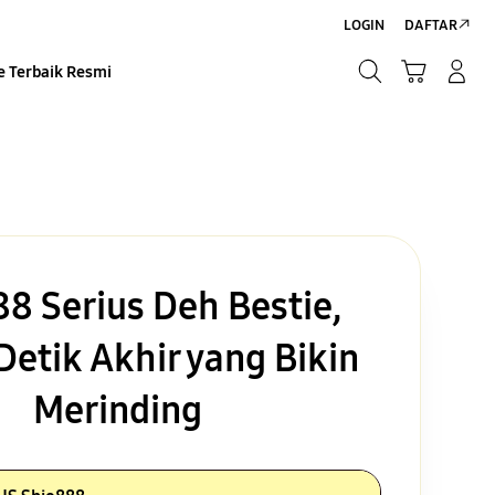
LOGIN
DAFTAR
Cari
Troli
Login/Sign-Up
 Terbaik Resmi
Cari
8 Serius Deh Bestie,
Detik Akhir yang Bikin
Merinding