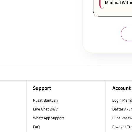
Minimal With
Support
Account
Pusat Bantuan
Login Mem
Live Chat 24/7
Daftar Aku
WhatsApp Support
Lupa Passw
FAQ
Riwayat Tr