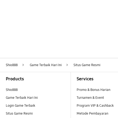
Layer Popup Close
Shio888
>
Game Terbaik Hari Ini
>
Situs Game Resmi
Footer Navigation
Products
Services
Shio888
Promo & Bonus Harian
Game Terbaik Hari Ini
Turnamen & Event
Login Game Terbaik
Program VIP & Cashback
Situs Game Resmi
Metode Pembayaran