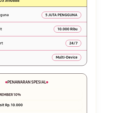
US Shio888
gguna
5 JUTA PENGGUNA
it
10.000 Ribu
rt
24/7
Multi-Device
PENAWARAN SPESIAL
MEMBER 10%
it Rp. 10.000