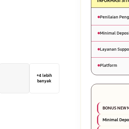
INFORMASI SIT
Penilaian Pen
Minimal Depos
Layanan Suppo
Platform
+4 lebih
banyak
BONUS NEW 
Minimal Depos