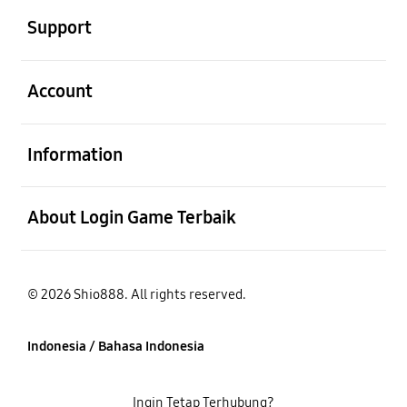
Support
Buka
Account
Buka
Information
Buka
About Login Game Terbaik
© 2026 Shio888. All rights reserved.
Indonesia / Bahasa Indonesia
Ingin Tetap Terhubung?