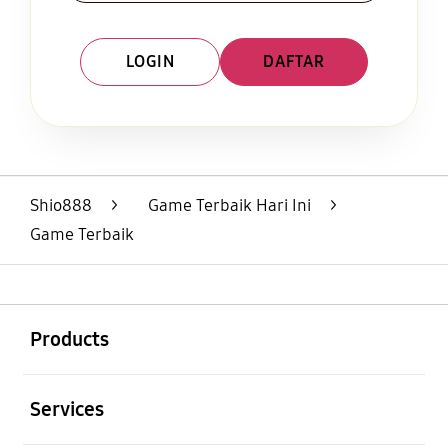
LOGIN
DAFTAR
Layer Popup Close
Shio888
>
Game Terbaik Hari Ini
>
Game Terbaik
Buka
Footer Navigation
Products
Buka
Services
Buka