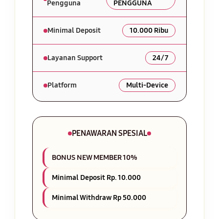
Pengguna
PENGGUNA
Minimal Deposit
10.000 Ribu
Layanan Support
24/7
Platform
Multi-Device
PENAWARAN SPESIAL
BONUS NEW MEMBER 10%
Minimal Deposit Rp. 10.000
Minimal Withdraw Rp 50.000