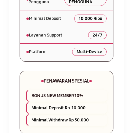
Pengguna
PENGGUNA
Minimal Deposit
10.000 Ribu
Layanan Support
24/7
Platform
Multi-Device
PENAWARAN SPESIAL
BONUS NEW MEMBER 10%
Minimal Deposit Rp. 10.000
Minimal Withdraw Rp 50.000