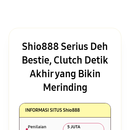
Shio888 Serius Deh
Bestie, Clutch Detik
Akhir yang Bikin
Merinding
INFORMASI SITUS Shio888
Penilaian
5 JUTA