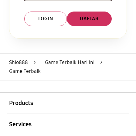
LOGIN
DAFTAR
Layer Popup Close
Shio888
>
Game Terbaik Hari Ini
>
Game Terbaik
Buka
Footer Navigation
Products
Buka
Services
Buka