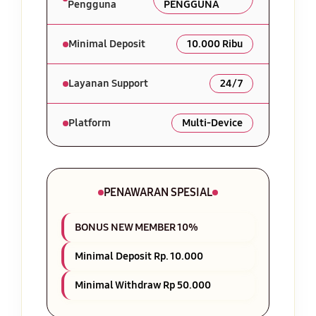
Pengguna
PENGGUNA
Minimal Deposit
10.000 Ribu
Layanan Support
24/7
Platform
Multi-Device
PENAWARAN SPESIAL
BONUS NEW MEMBER 10%
Minimal Deposit Rp. 10.000
Minimal Withdraw Rp 50.000