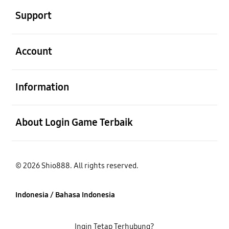
Support
Buka
Account
Buka
Information
Buka
About Login Game Terbaik
© 2026 Shio888. All rights reserved.
Indonesia / Bahasa Indonesia
Ingin Tetap Terhubung?