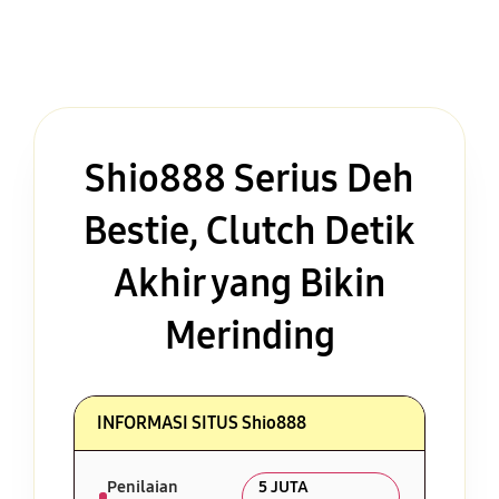
Shio888 Serius Deh
Bestie, Clutch Detik
Akhir yang Bikin
Merinding
INFORMASI SITUS Shio888
Penilaian
5 JUTA