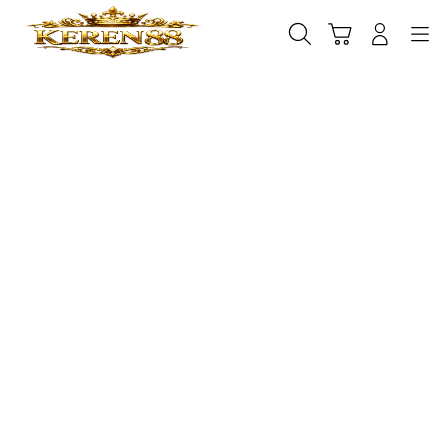
Skip
to
Cari
Troli
Login
Navigation
content