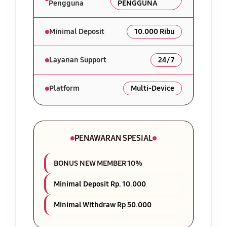
Pengguna
PENGGUNA
Minimal Deposit
10.000 Ribu
Layanan Support
24/7
Platform
Multi-Device
PENAWARAN SPESIAL
BONUS NEW MEMBER 10%
Minimal Deposit Rp. 10.000
Minimal Withdraw Rp 50.000