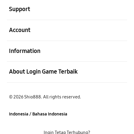
Support
Buka
Account
Buka
Information
Buka
About Login Game Terbaik
© 2026 Shio888. All rights reserved.
Indonesia / Bahasa Indonesia
Ingin Tetap Terhubung?