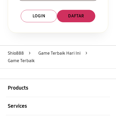
LOGIN
DAFTAR
Layer Popup Close
Shio888
>
Game Terbaik Hari Ini
>
Game Terbaik
Buka
Footer Navigation
Products
Buka
Services
Buka