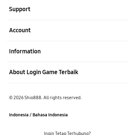
Support
Buka
Account
Buka
Information
Buka
About Login Game Terbaik
© 2026 Shio888. All rights reserved.
Indonesia / Bahasa Indonesia
Ingin Tetap Terhubung?