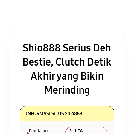
Shio888 Serius Deh
Bestie, Clutch Detik
Akhir yang Bikin
Merinding
INFORMASI SITUS Shio888
Penilaian
5 JUTA